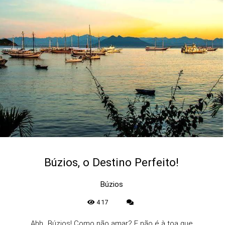
Búzios, o Destino Perfeito!
Búzios
417
Ahh...Búzios! Como não amar? E não é à toa que