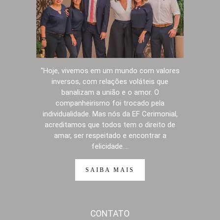
"Hoje, vivemos em um mundo com valores
inversos, com relações voláteis que
banalizam a união e o amor. O
companheirismo foi trocado pela
individualidade. Mas nós da EF Cerimonial,
acreditamos que todos tem o direito de
amar, ser respeitado e encontrar a
felicidade....
SAIBA MAIS
CONTATO