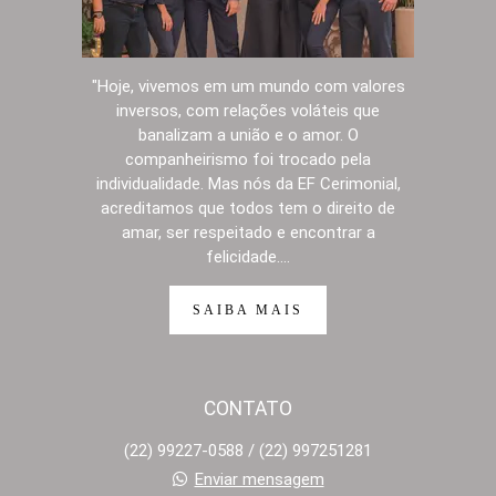
"Hoje, vivemos em um mundo com valores
inversos, com relações voláteis que
banalizam a união e o amor. O
companheirismo foi trocado pela
individualidade. Mas nós da EF Cerimonial,
acreditamos que todos tem o direito de
amar, ser respeitado e encontrar a
felicidade....
SAIBA MAIS
CONTATO
(22) 99227-0588 / (22) 997251281
Enviar mensagem