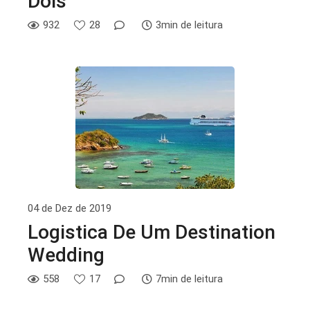
Dois
932
28
3min de leitura
04 de Dez de 2019
Logistica De Um Destination
Wedding
558
17
7min de leitura