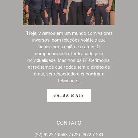
"Hoje, vivemos em um mundo com valores
inversos, com relações voláteis que
banalizam a união e o amor. O
companheirismo foi trocado pela
individualidade. Mas nós da EF Cerimonial,
acreditamos que todos tem o direito de
amar, ser respeitado e encontrar a
felicidade....
SAIBA MAIS
CONTATO
(22) 99227-0588 / (22) 997251281