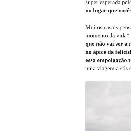
super esperada pel
no lugar que você
7
Curtir
Muitos casais pens
Comentar
momento da vida” e
que não vai ser a
no ápice da felic
essa empolgação 
uma viagem a sós c