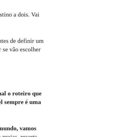
stino a dois. Vai
tes de definir um
r se vão escolher
al o roteiro que
el sempre é uma
 mundo, vamos
 praias, resorts,