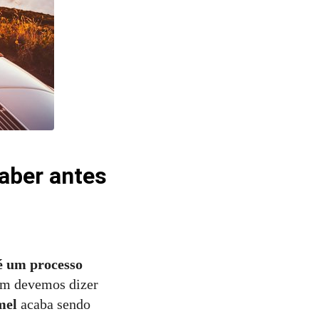
aber antes
é um processo
ém devemos dizer
mel
acaba sendo