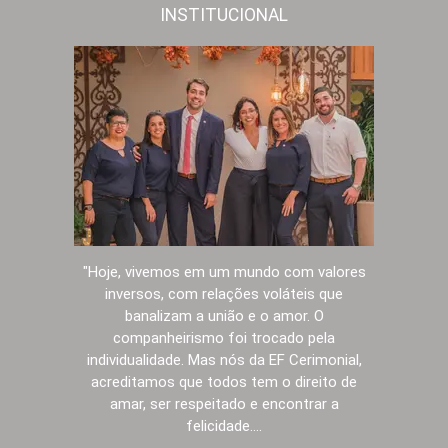
INSTITUCIONAL
"Hoje, vivemos em um mundo com valores
inversos, com relações voláteis que
banalizam a união e o amor. O
companheirismo foi trocado pela
individualidade. Mas nós da EF Cerimonial,
acreditamos que todos tem o direito de
amar, ser respeitado e encontrar a
felicidade....